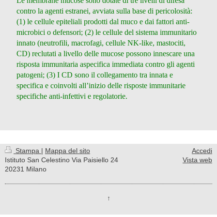
Le membrane mucose sono dotate di tre livelli di difesa
contro la agenti estranei, avviata sulla base di pericolosità:
(1) le cellule epiteliali prodotti dal muco e dai fattori anti-
microbici o defensori; (2) le cellule del sistema immunitario
innato (neutrofili, macrofagi, cellule NK-like, mastociti,
CD) reclutati a livello delle mucose possono innescare una
risposta immunitaria aspecifica immediata contro gli agenti
patogeni; (3) I CD sono il collegamento tra innata e
specifica e coinvolti all’inizio delle risposte immunitarie
specifiche anti-infettivi e regolatorie.
Stampa
|
Mappa del sito
Accedi
Istituto San Celestino Via Paisiello 24
Vista web
20231 Milano
↑